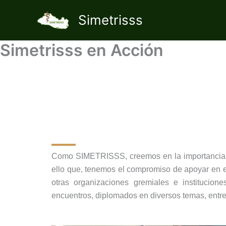
Ir
Simetrisss
al
contenido
Simetrisss en Acción
Como SIMETRISSS, creemos en la importancia y el
ello que, tenemos el compromiso de apoyar en el
otras organizaciones gremiales e institucione
encuentros, diplomados en diversos temas, entre 